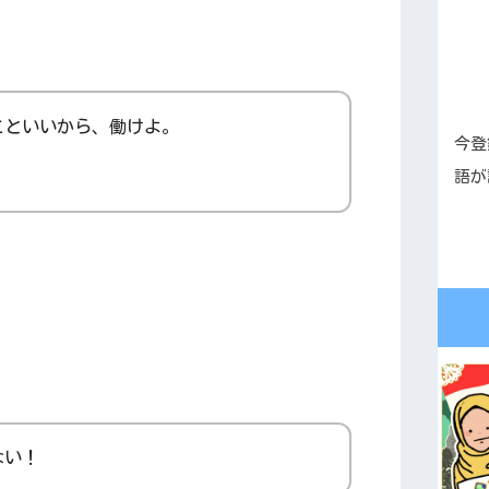
こといいから、働けよ。
今登
語が
ない！