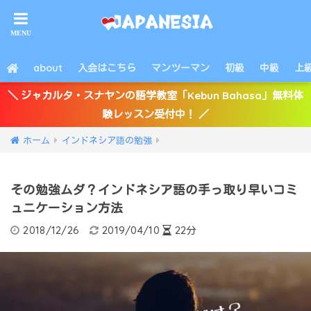
about
入会はこちら
マンツーマン
初級
中級
上
＼ ジャカルタ・スナヤンの語学教室「Kebun Bahasa」無料体
験レッスン受付中！ ／
ホーム
インドネシア語の勉強
その勉強ムダ？インドネシア語の手っ取り早いコミ
ュニケーション方法
2018/12/26
2019/04/10
22分