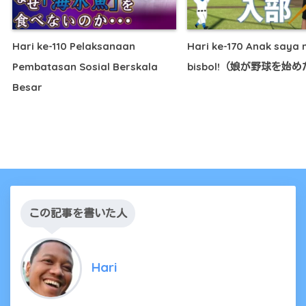
Hari ke-110 Pelaksanaan
Hari ke-170 Anak saya 
Pembatasan Sosial Berskala
bisbol!（娘が野球を始
Besar
この記事を書いた人
Hari