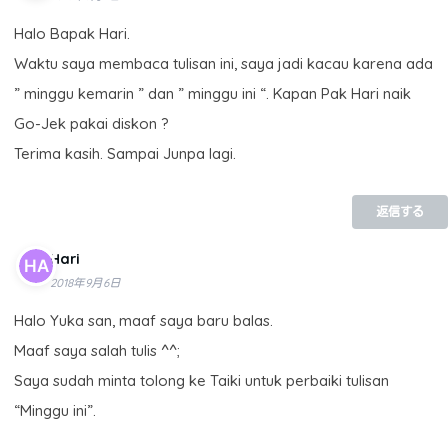
Halo Bapak Hari.
Waktu saya membaca tulisan ini, saya jadi kacau karena ada
” minggu kemarin ” dan ” minggu ini “. Kapan Pak Hari naik
Go-Jek pakai diskon ?
Terima kasih. Sampai Junpa lagi.
返信する
Hari
2018年9月6日
Halo Yuka san, maaf saya baru balas.
Maaf saya salah tulis ^^;
Saya sudah minta tolong ke Taiki untuk perbaiki tulisan
“Minggu ini”.