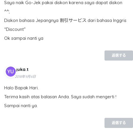
Saya naik Go-Jek pakai diskon karena saya dapat diskon
^^;
Diskon bahasa Jepangnya 割引サービス dari bahasa Inggris
“Discount”
Ok sampai nanti ya
返信する
yuka.t
2018年9月6日
Halo Bapak Hari.
Terima kasih atas balasan Anda. Saya sudah mengerti !
Sampai nanti ya.
返信する