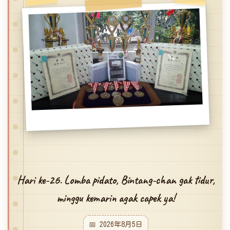
Hari ke-26. Lomba pidato, Bintang-chan gak tidur,
minggu kemarin agak capek ya!
📅 2026年8月5日