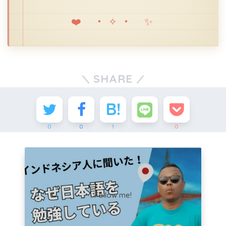
❤️ ・✧・ ✨
SHARE
0
0
1
0
Follow me!