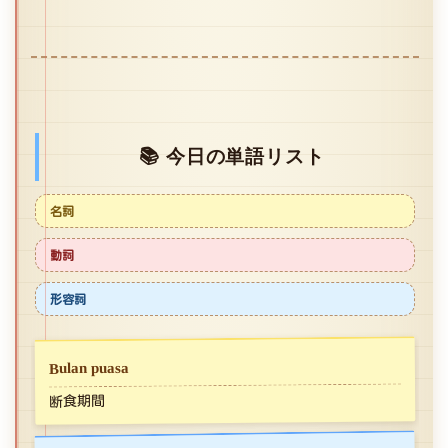
📚 今日の単語リスト
名詞
動詞
形容詞
Bulan puasa
断食期間