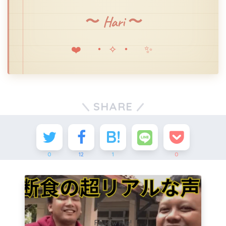
〜 Hari 〜
❤️ ・✧・ ✨
SHARE
0
12
1
0
Follow me!