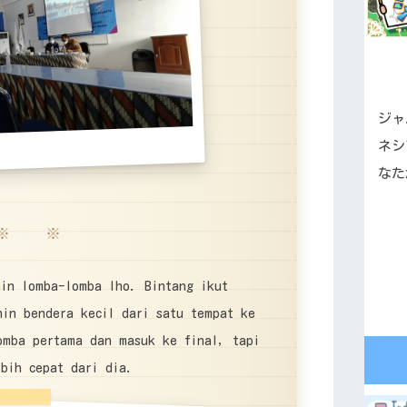
ジャ
ネシ
なた
※ ※
ain lomba-lomba lho. Bintang ikut
hin bendera kecil dari satu tempat ke
omba pertama dan masuk ke final, tapi
bih cepat dari dia.