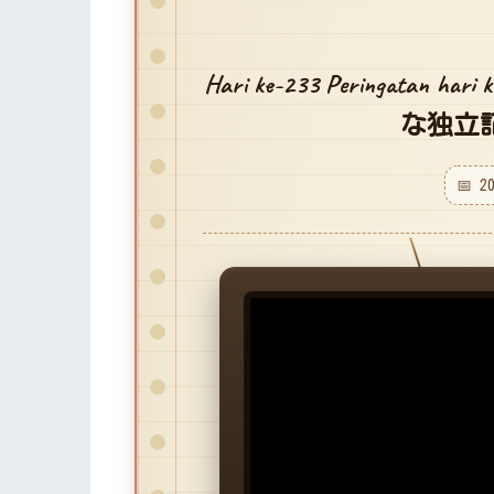
Hari ke-233 Peringatan ha
な独立
📅 2