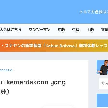
メルマガ登録は
入会はこちら
マンツーマン
初級
中級
上級
文
・スナヤンの語学教室「Kebun Bahasa」無料体験レッ
panesia
hari kemerdekaan yang
式典）