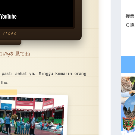
授業
ら絶
VIDEO
Vlogを見てね
 pasti sehat ya. Minggu kemarin orang
 lho.