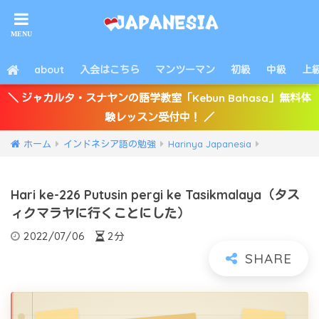
about
入会はこちら
マンツーマン
初級
中級
上
＼ ジャカルタ・スナヤンの語学教室「Kebun Bahasa」無料体
験レッスン受付中！ ／
ホーム
インドネシア語の勉強
Harinya Japanesia
Hari ke-226 Putusin pergi ke Tasikmalaya（タス
ィクマラヤに行くことにした）
2022/07/06
2分