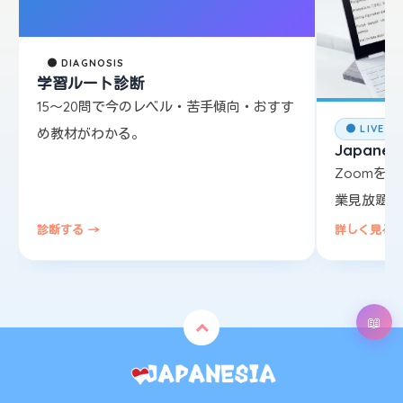
● DIAGNOSIS
学習ルート診断
15〜20問で今のレベル・苦手傾向・おすす
● LIVE L
め教材がわかる。
Japanesi
Zoomを
業見放題。
診断する →
詳しく見る 