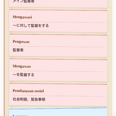
メイン監督者
Mengawasi
～に対して監督をする
Pengawas
監督者
Mengawas
～を監督する
Pembatasan sosial
社会制限、緊急事態