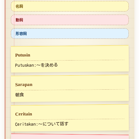
名詞
動詞
形容詞
Putusin
Putuskan:～を決める
Sarapan
朝食
Ceritain
Ceritakan:～について話す