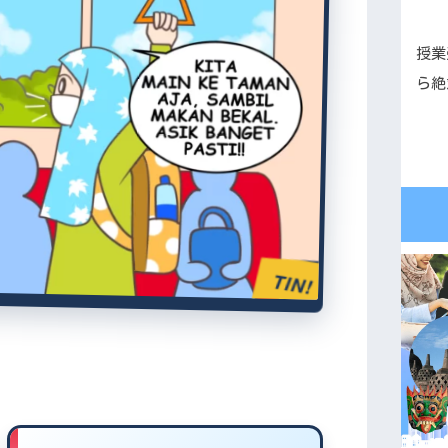
授業
ら絶
TIN!