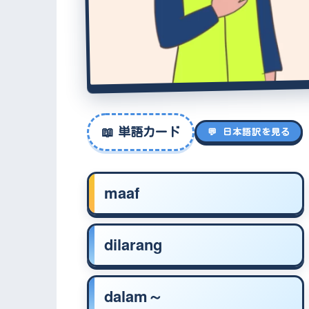
📖
単語カード
💬 日本語訳を見る
maaf
dilarang
dalam～