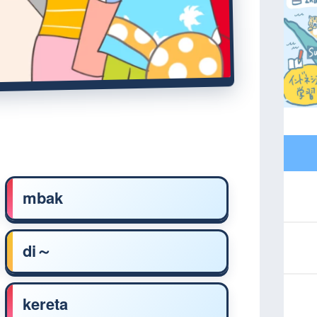
mbak
di～
kereta