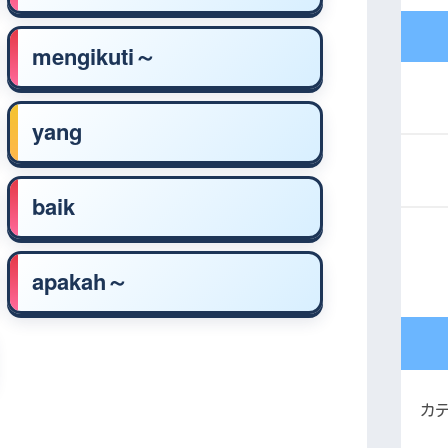
mengikuti～
yang
baik
apakah～