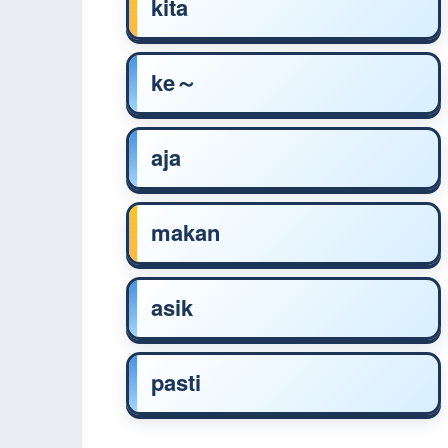
kita
ke～
aja
makan
asik
pasti