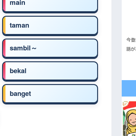
main
taman
今登
sambil～
語が
bekal
banget