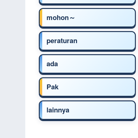
mohon～
peraturan
ada
Pak
lainnya