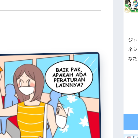
ジャ
ネシ
なた