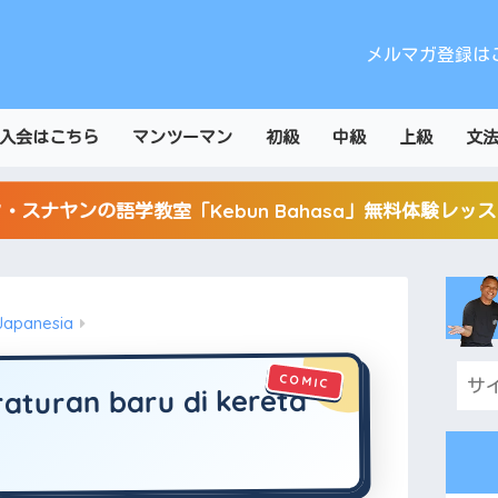
メルマガ登録は
入会はこちら
マンツーマン
初級
中級
上級
文
・スナヤンの語学教室「Kebun Bahasa」無料体験レッ
Japanesia
turan baru di kereta