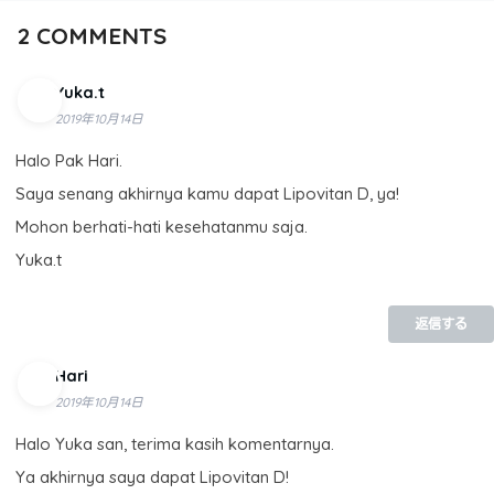
2
COMMENTS
Yuka.t
2019年10月14日
Halo Pak Hari.
Saya senang akhirnya kamu dapat Lipovitan D, ya!
Mohon berhati-hati kesehatanmu saja.
Yuka.t
返信する
Hari
2019年10月14日
Halo Yuka san, terima kasih komentarnya.
Ya akhirnya saya dapat Lipovitan D!