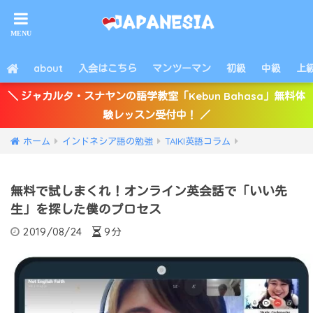
about
入会はこちら
マンツーマン
初級
中級
上
＼ ジャカルタ・スナヤンの語学教室「Kebun Bahasa」無料体
験レッスン受付中！ ／
ホーム
インドネシア語の勉強
TAIKI英語コラム
無料で試しまくれ！オンライン英会話で「いい先
生」を探した僕のプロセス
2019/08/24
9分