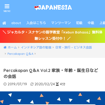
about
入会はこちら
マンツーマン
初級
中級
上
＼ ジャカルタ・スナヤンの語学教室「Kebun Bahasa」無料体
験レッスン受付中！ ／
ホーム
インドネシア語の勉強
日常・旅行・ビジネス会話
Percakapan Q＆A
Percakapan Q＆A Vol.2 家族・年齢・誕生日など
の会話
2019/07/19
2020/02/24
4分