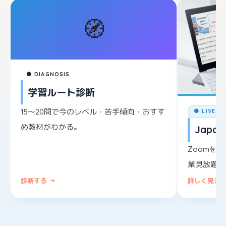
🧭
● DIAGNOSIS
学習ルート診断
15〜20問で今のレベル・苦手傾向・おすす
● LIVE L
め教材がわかる。
Japane
Zoomを
業見放題。
診断する →
詳しく見る 