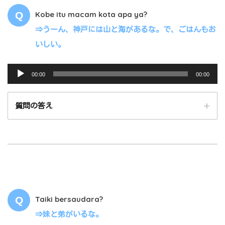
Kobe itu macam kota apa ya?
⇒うーん、神戸には山と海があるな。で、ごはんもお
いしい。
音
00:00
00:00
声
プ
質問の答え
レ
ー
ヤ
ー
Taiki bersaudara?
00:00
00:00
⇒妹と弟がいるな。