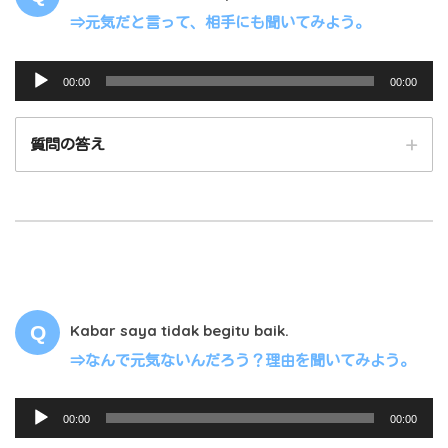
⇒元気だと言って、相手にも聞いてみよう。
音
00:00
00:00
声
プ
質問の答え
レ
ー
ヤ
ー
Kabar saya tidak begitu baik.
00:00
00:00
⇒なんで元気ないんだろう？理由を聞いてみよう。
音
00:00
00:00
声