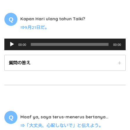
00:00
00:00
Kapan Hari ulang tahun Taiki?
⇒9月21日だ。
音
00:00
00:00
声
プ
質問の答え
レ
ー
ヤ
ー
00:00
00:00
Maaf ya, saya terus-menerus bertanya…
⇒「大丈夫、心配しないで」と伝えよう。