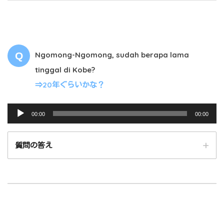
ヤ
ー
00:00
00:00
Ngomong-Ngomong, sudah berapa lama
tinggal di Kobe?
⇒20年ぐらいかな？
音
00:00
00:00
声
プ
質問の答え
レ
ー
ヤ
ー
00:00
00:00