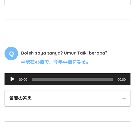
レ
ー
ヤ
ー
00:00
00:00
Boleh saya tanya? Umur Taiki berapa?
⇒現在43歳で、今年44歳になる。
音
00:00
00:00
声
プ
質問の答え
レ
ー
ヤ
ー