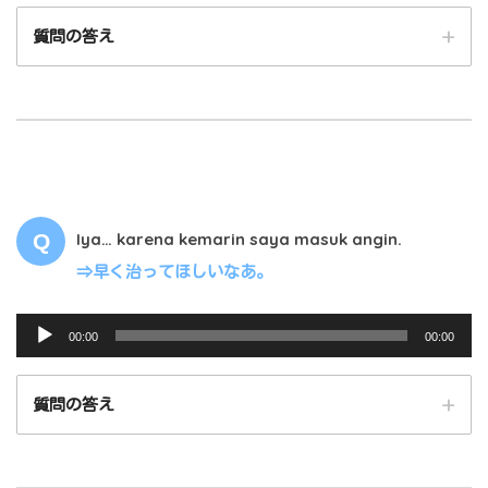
プ
質問の答え
レ
ー
ヤ
ー
00:00
00:00
Iya… karena kemarin saya masuk angin.
⇒早く治ってほしいなあ。
音
00:00
00:00
声
プ
質問の答え
レ
ー