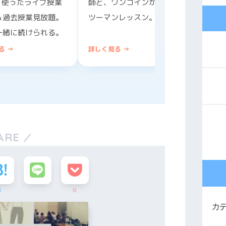
を使ったライブ授業
師と、ワンコインからマン
＆過去授業見放題。
ツーマンレッスン。
一緒に続けられる。
る →
詳しく見る →
詳しく
ARE
1
0