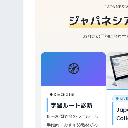
JAPANESI
ジャパネシ
あなたの目的に合わせ
🧭
● DIAGNOSIS
● LIV
学習ルート診断
Jap
15〜20問で今のレベル・苦
Col
手傾向・おすすめ教材がわ