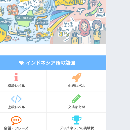
✉️
ANGUAGE SCHOOL
インドネシア語の勉強
bun Bahasa
● NEWSLETTER
カルタ・スナヤンエリ
初級レベル
中級レベル
365日フレーズ メ
インドネシア語学校。
ルマガ
体験受付中。
上級レベル
文法まとめ
365日毎日、すぐ使える実
用フレーズと勉強のコツを
会話・フレーズ
ジャパネシアの挑戦状
無料配信。続く学習習慣を