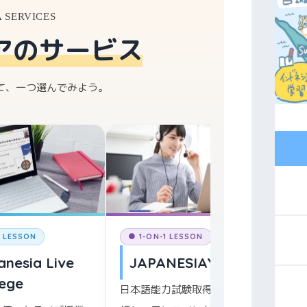
A SERVICES
アのサービス
て、一つ選んでみよう。
● L
Ke
ジャ
アの
E LESSON
● 1-ON-1 LESSON
無料
anesia Live
JAPANESIAYUK
lege
日本語能力試験取得済み講