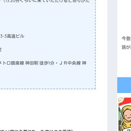
30頃まで（13:20分ぐらいに来ていただけるとありがた
-3-3高遠ビル
今登
語が
室
メトロ銀座線 神田駅 徒歩1分・ＪＲ中央線 神