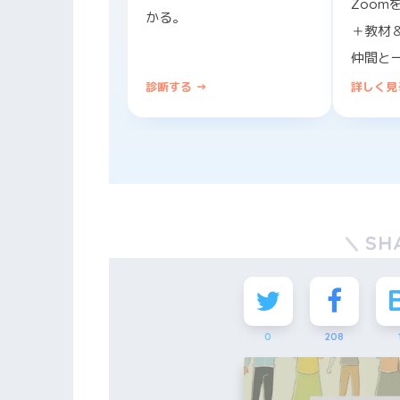
Zoom
かる。
＋教材
仲間と
診断する →
詳しく見
SH
0
208