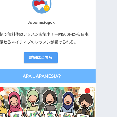
Japanesiayuk!
録で無料体験レッスン実施中！一回500円から日本
話せるネイティブのレッスンが受けられる。
詳細はこちら
✉️
ANGUAGE SCHOOL
APA JAPANESIA?
bun Bahasa
● NEWSLETTER
カルタ・スナヤンエリ
365日フレーズ メ
インドネシア語学校。
ルマガ
体験受付中。