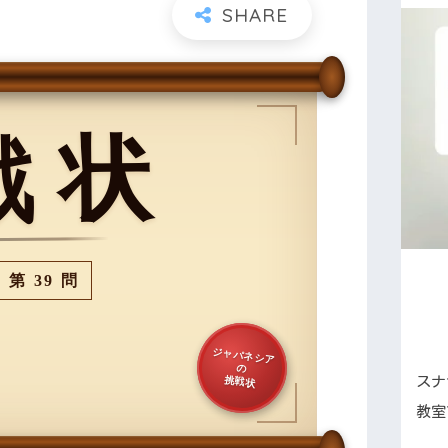
戦状
第 39 問
ジャパネシア
の
スナ
挑戦状
教室