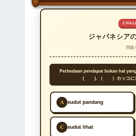
CHAL
ジャパネシア
問題 
Perbedaan pendapat bukan hal yang 
( ). （ ）カッコ
A
sudut pandang
C
sudut lihat