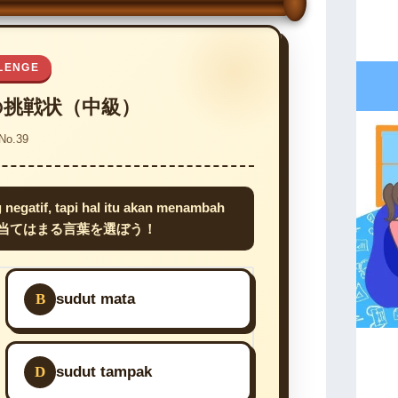
LENGE
の挑戦状（中級）
No.39
negatif, tapi hal itu akan menambah
に当てはまる言葉を選ぼう！
B
sudut mata
D
sudut tampak