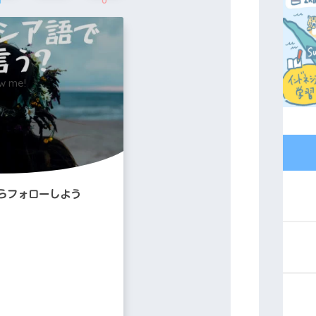
1
0
ow me!
らフォローしよう