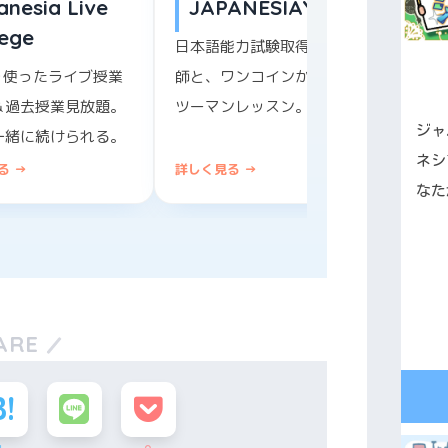
anesia Live
JAPANESIAYUK
lege
日本語能力試験取得済み講
を使ったライブ授業
師と、ワンコインからマン
＆過去授業見放題。
ツーマンレッスン。
ジャ
一緒に続けられる。
ネシ
る →
詳しく見る →
詳しく
なた
ARE