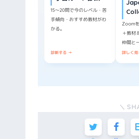
Jap
15〜20問で今のレベル・苦
Col
手傾向・おすすめ教材がわ
Zoom
かる。
＋教材
仲間と
診断する →
詳しく見
SH