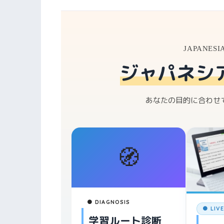
JAPANESI
ジャパネシ
あなたの目的に合わせ
🧭
● DIAGNOSIS
● LIV
学習ルート診断