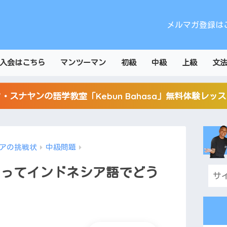
メルマガ登録は
入会はこちら
マンツーマン
初級
中級
上級
文
・スナヤンの語学教室「Kebun Bahasa」無料体験レッ
アの挑戦状
中級問題
野」ってインドネシア語でどう