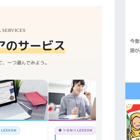
A SERVICES
アのサービス
今登
語が
て、一つ選んでみよう。
● L
Ke
ジャ
アの
E LESSON
● 1-ON-1 LESSON
無料