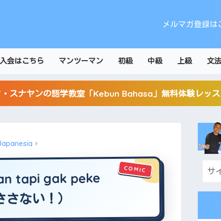
メルマガ登録は
入会はこちら
マンツーマン
初級
中級
上級
文
・スナヤンの語学教室「Kebun Bahasa」無料体験レッ
Japanesia
n tapi gak peke
はささない！）