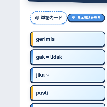
📖
単語カード
💬 日本語訳を見る
gerimis
gak＝tidak
jika～
pasti