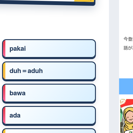
今登
pakai
語が
duh＝aduh
bawa
ada