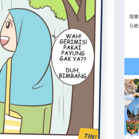
授業
ら絶
TIN!