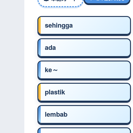
sehingga
ada
ke～
plastik
lembab