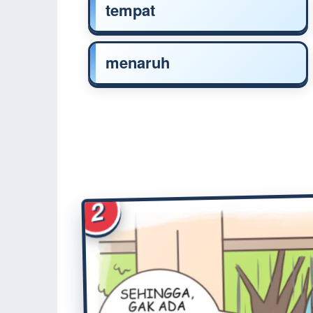
tempat
menaruh
2