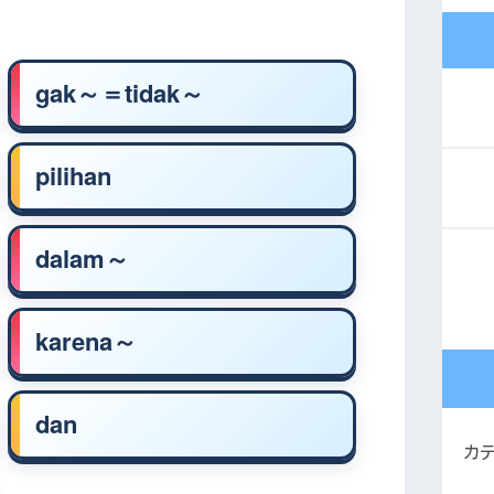
gak～＝tidak～
pilihan
dalam～
karena～
dan