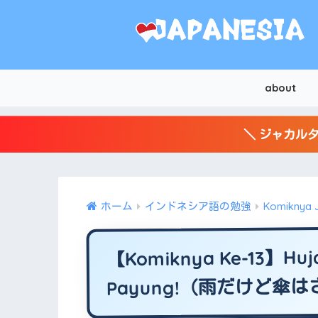
about
＼ ジャカルタ
ホーム
インドネシア語の勉強
Komiknya 
【Komiknya Ke-13】Huja
Payung!（雨だけど傘