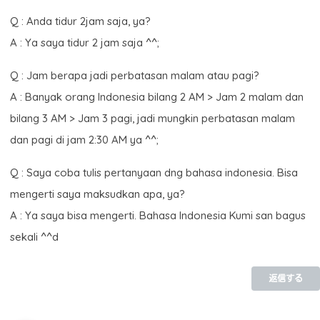
Q : Anda tidur 2jam saja, ya?
A : Ya saya tidur 2 jam saja ^^;
Q : Jam berapa jadi perbatasan malam atau pagi?
A : Banyak orang Indonesia bilang 2 AM > Jam 2 malam dan
bilang 3 AM > Jam 3 pagi, jadi mungkin perbatasan malam
dan pagi di jam 2:30 AM ya ^^;
Q : Saya coba tulis pertanyaan dng bahasa indonesia. Bisa
mengerti saya maksudkan apa, ya?
A : Ya saya bisa mengerti. Bahasa Indonesia Kumi san bagus
sekali ^^d
返信する