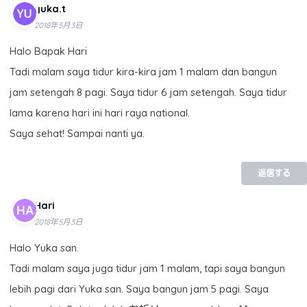
yuka.t
2018年5月3日
Halo Bapak Hari
Tadi malam saya tidur kira-kira jam 1 malam dan bangun
jam setengah 8 pagi. Saya tidur 6 jam setengah. Saya tidur
lama karena hari ini hari raya national.
Saya sehat! Sampai nanti ya.
返信する
Hari
2018年5月3日
Halo Yuka san.
Tadi malam saya juga tidur jam 1 malam, tapi saya bangun
lebih pagi dari Yuka san. Saya bangun jam 5 pagi. Saya