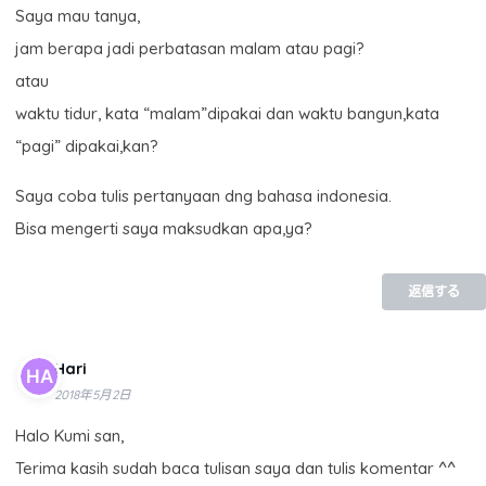
Saya mau tanya,
jam berapa jadi perbatasan malam atau pagi?
atau
waktu tidur, kata “malam”dipakai dan waktu bangun,kata
“pagi” dipakai,kan?
Saya coba tulis pertanyaan dng bahasa indonesia.
Bisa mengerti saya maksudkan apa,ya?
返信する
Hari
2018年5月2日
Halo Kumi san,
Terima kasih sudah baca tulisan saya dan tulis komentar ^^