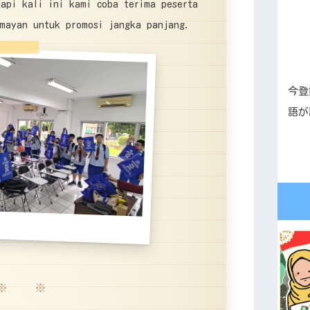
api kali ini kami coba terima peserta
umayan untuk promosi jangka panjang.
今登
語が
※ ※