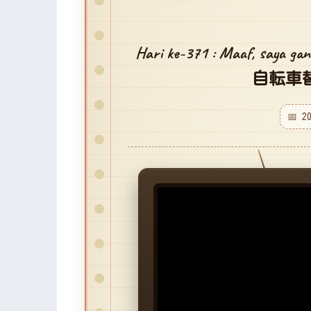
Hari ke-371 : Maaf, say
自転車
📅 2