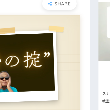
スナ
教室