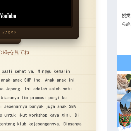
授業
ら絶
VIDEO
Vlogを見てね
 pasti sehat ya. Minggu kemarin
 anak-anak SMP lho. Anak-anak ini
sa Jepang. Ini adalah salah satu
 biasanya tim promosi pergi ke
pi sebenarnya banyak juga anak SMA
s untuk ikut workshop kaya gini. Di
tentang klub kejepangannya. Biasanya