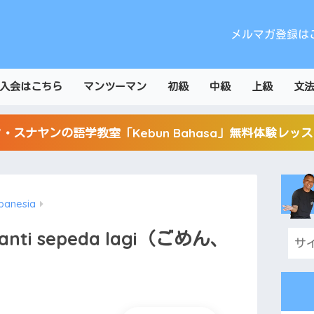
メルマガ登録は
入会はこちら
マンツーマン
初級
中級
上級
文
・スナヤンの語学教室「Kebun Bahasa」無料体験レッ
panesia
a ganti sepeda lagi（ごめん、