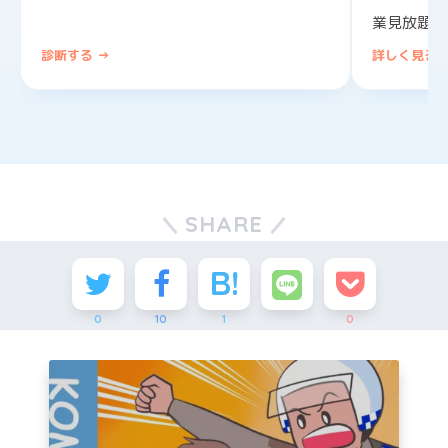
業見放題。
診断する →
詳しく見る 
SHARE
0
10
1
0