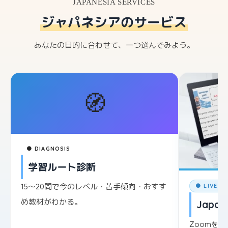
JAPANESIA SERVICES
ジャパネシアのサービス
あなたの目的に合わせて、一つ選んでみよう。
🧭
● DIAGNOSIS
学習ルート診断
15〜20問で今のレベル・苦手傾向・おすす
● LIVE L
め教材がわかる。
Japane
Zoomを