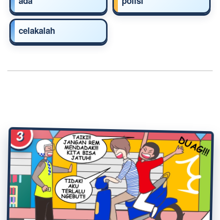
ada
polisi
celakalah
3