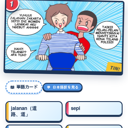
1
TIN!
📖
単語カード
💬 日本語訳を見る
jalanan（道
sepi
路、道」