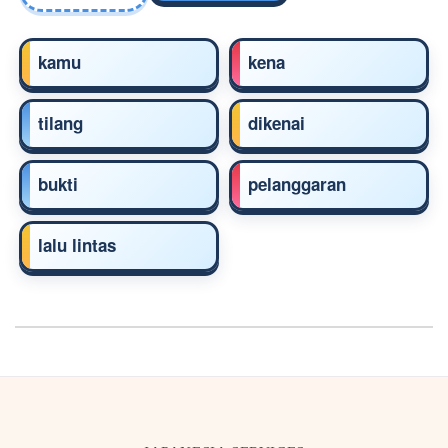
kamu
kena
tilang
dikenai
bukti
pelanggaran
lalu lintas