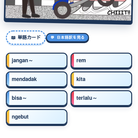
📖
単語カード
💬 日本語訳を見る
jangan～
rem
mendadak
kita
bisa～
terlalu～
ngebut