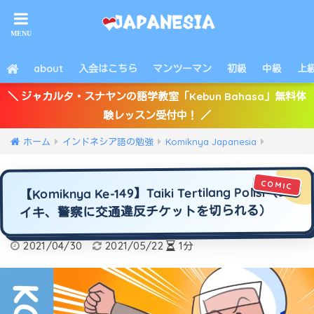
about
入会はこちら
マンツーマン
初級
中級
上
＼ ジャカルタ・スナヤンの語学教室「Kebun Bahasa」無料体
験レッスン受付中！ ／
ホーム
インドネシア語の勉強
Komiknya Japanesia
【Komiknya Ke-149】Taiki Tertilang Polisi（タ
イキ、警察に交通違反チケットを切られる）
2021/04/30
2021/05/22
1分