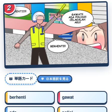
2
📖
単語カード
💬 日本語訳を見る
berhenti
gawat