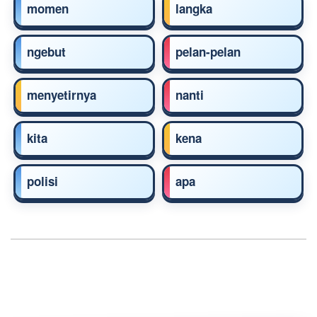
momen
langka
ngebut
pelan-pelan
menyetirnya
nanti
kita
kena
polisi
apa