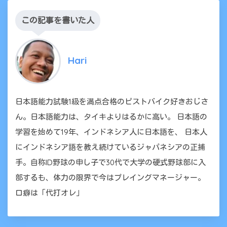
この記事を書いた人
Hari
日本語能力試験1級を満点合格のピストバイク好きおじさ
ん。日本語能力は、タイキよりはるかに高い。 日本語の
学習を始めて19年、インドネシア人に日本語を、 日本人
にインドネシア語を教え続けているジャパネシアの正捕
手。自称ID野球の申し子で30代で大学の硬式野球部に入
部するも、体力の限界で今はプレイングマネージャー。
口癖は「代打オレ」