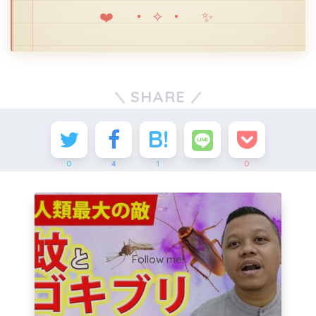
❤️ ・✧・ ✨
SHARE
0
4
1
0
Follow me!