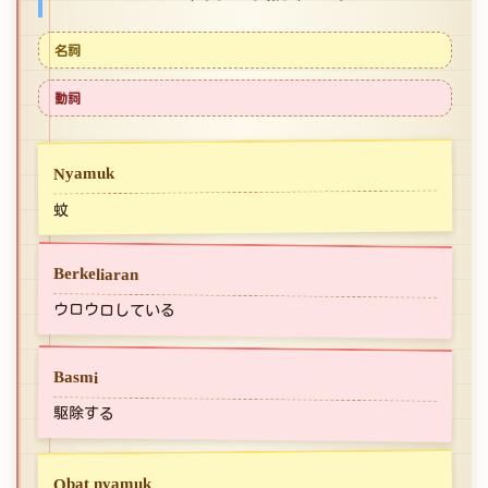
名詞
動詞
Nyamuk
蚊
Berkeliaran
ウロウロしている
Basmi
駆除する
Obat nyamuk