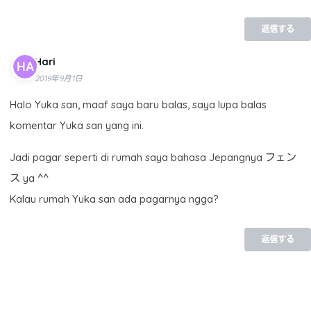
返信する
Hari
2019年9月1日
Halo Yuka san, maaf saya baru balas, saya lupa balas
komentar Yuka san yang ini.
Jadi pagar seperti di rumah saya bahasa Jepangnya フェン
ス ya ^^
Kalau rumah Yuka san ada pagarnya ngga?
返信する