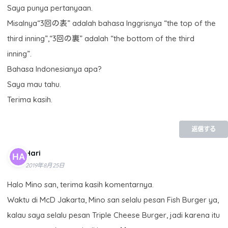
Saya punya pertanyaan.
Misalnya“3回の表” adalah bahasa Inggrisnya “the top of the
third inning”,“3回の裏” adalah “the bottom of the third
inning”.
Bahasa Indonesianya apa?
Saya mau tahu.
Terima kasih.
返信する
Hari
2019年8月25日
Halo Mino san, terima kasih komentarnya.
Waktu di McD Jakarta, Mino san selalu pesan Fish Burger ya,
kalau saya selalu pesan Triple Cheese Burger, jadi karena itu