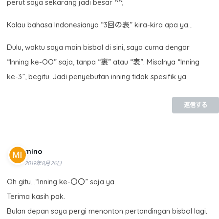
perut saya sekarang jadi besar ^^;
Kalau bahasa Indonesianya “3回の表” kira-kira apa ya…
Dulu, waktu saya main bisbol di sini, saya cuma dengar
“Inning ke-OO” saja, tanpa “裏” atau “表”. Misalnya “Inning
ke-3”, begitu. Jadi penyebutan inning tidak spesifik ya.
返信する
mino
2019年8月26日
Oh gitu…“Inning ke-〇〇” saja ya.
Terima kasih pak.
Bulan depan saya pergi menonton pertandingan bisbol lagi.