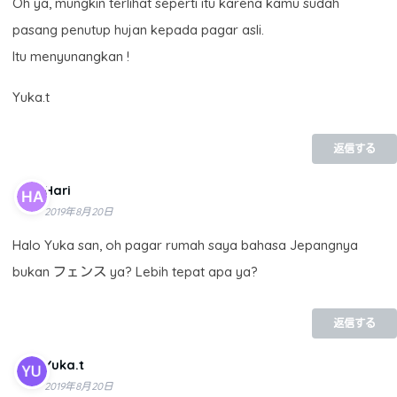
Oh ya, mungkin terlihat seperti itu karena kamu sudah
pasang penutup hujan kepada pagar asli.
Itu menyunangkan !
Yuka.t
返信する
Hari
2019年8月20日
Halo Yuka san, oh pagar rumah saya bahasa Jepangnya
bukan フェンス ya? Lebih tepat apa ya?
返信する
Yuka.t
2019年8月20日