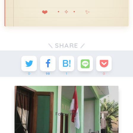
❤️ ・✧・ ✨
SHARE
0
98
1
0
Follow me!