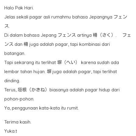
Halo Pak Hari.
Jelas sekali pagar asli rumahmu bahasa Jepangnya フェン
ス.
Di dalam bahasa Jepang フェンス artinya 柵（さく）. フェ
ンス dan 柵 juga adalah pagar, tapi kombinasi dari
batangan.
Tapi sekarang itu terlihat 塀（へい） karena sudah ada
lembar tahan hujan. 塀 juga adalah pagar, tapi terlihat
dinding.
Terus, 垣根（かきね）biasanya adalah pagar hidup dari
pohon-pohon.
Ya, penggunaan kata-kata itu rumit.
Terima kasih.
Yuka.t