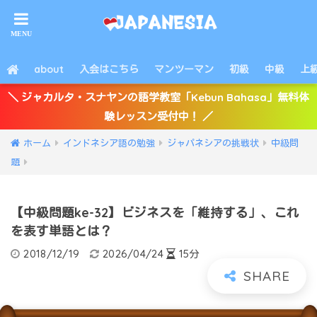
about
入会はこちら
マンツーマン
初級
中級
上
＼ ジャカルタ・スナヤンの語学教室「Kebun Bahasa」無料体
験レッスン受付中！ ／
ホーム
インドネシア語の勉強
ジャパネシアの挑戦状
中級問
題
【中級問題ke-32】ビジネスを「維持する」、これ
を表す単語とは？
2018/12/19
2026/04/24
15分