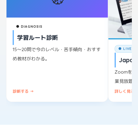
● DIAGNOSIS
学習ルート診断
15〜20問で今のレベル・苦手傾向・おすす
● LIVE L
め教材がわかる。
Japane
Zoomを
業見放題。
診断する →
詳しく見る 