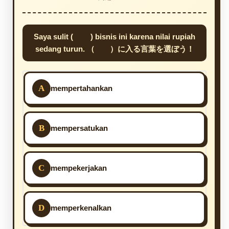
Saya sulit ( ) bisnis ini karena nilai rupiah
sedang turun. （ ）に入る言葉を選ぼう！
A
mempertahankan
B
mempersatukan
C
mempekerjakan
D
memperkenalkan