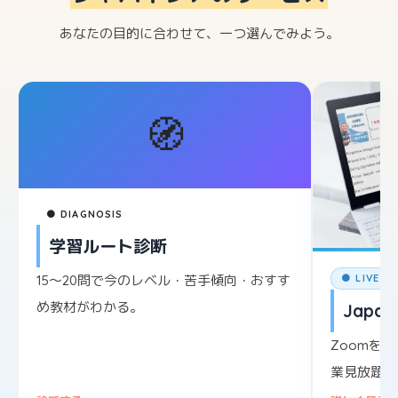
あなたの目的に合わせて、一つ選んでみよう。
🧭
● DIAGNOSIS
学習ルート診断
15〜20問で今のレベル・苦手傾向・おすす
● LIVE L
め教材がわかる。
Japane
Zoomを
業見放題。