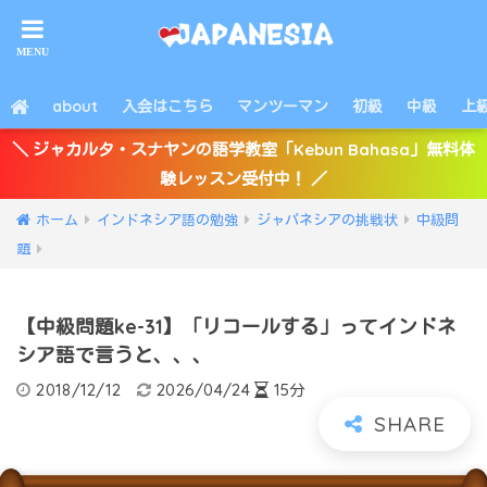
about
入会はこちら
マンツーマン
初級
中級
上
＼ ジャカルタ・スナヤンの語学教室「Kebun Bahasa」無料体
験レッスン受付中！ ／
ホーム
インドネシア語の勉強
ジャパネシアの挑戦状
中級問
題
【中級問題ke-31】「リコールする」ってインドネ
シア語で言うと、、、
2018/12/12
2026/04/24
15分