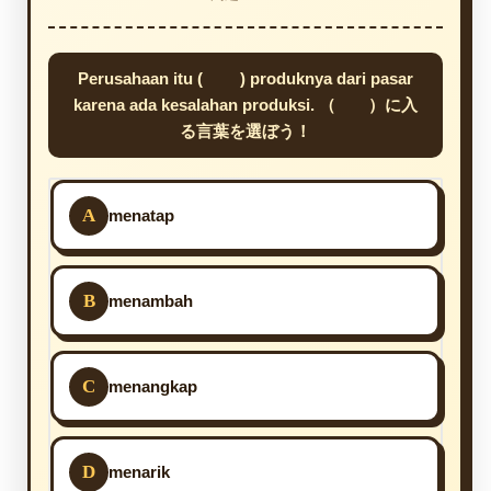
Perusahaan itu ( ) produknya dari pasar
karena ada kesalahan produksi. （ ）に入
る言葉を選ぼう！
A
menatap
B
menambah
C
menangkap
D
menarik