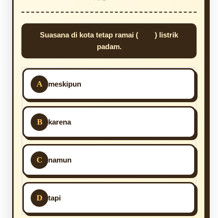
Suasana di kota tetap ramai ( ) listrik
padam.
A
meskipun
B
karena
C
namun
D
tapi