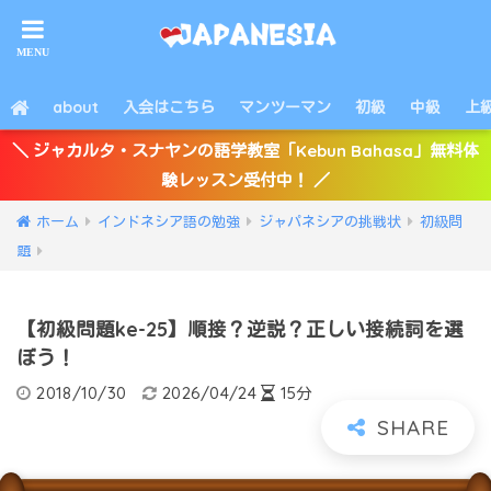
about
入会はこちら
マンツーマン
初級
中級
上
＼ ジャカルタ・スナヤンの語学教室「Kebun Bahasa」無料体
験レッスン受付中！ ／
ホーム
インドネシア語の勉強
ジャパネシアの挑戦状
初級問
題
【初級問題ke-25】順接？逆説？正しい接続詞を選
ぼう！
2018/10/30
2026/04/24
15分