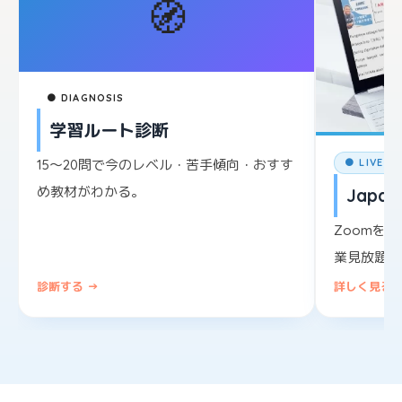
🧭
● DIAGNOSIS
学習ルート診断
15〜20問で今のレベル・苦手傾向・おすす
● LIVE L
め教材がわかる。
Japane
Zoomを
業見放題。
診断する →
詳しく見る 