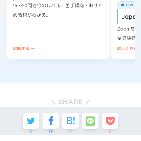
15〜20問で今のレベル・苦手傾向・おすす
● LIVE L
め教材がわかる。
Japane
Zoomを
業見放題。
診断する →
詳しく見る 
SHARE
0
38
1
0