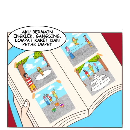
kecil（小さい）
di～（～で。～に）
foto（写真）
itu（その）
sedang～（～している）
apa（何）
main（遊ぶ）