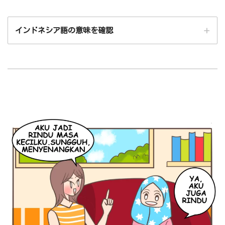
permainan（遊び）
インドネシア語の意味を確認
tradisional（伝統的な
bersama～（～と一緒に）
teman（友達）
aku（私）
bermain（遊ぶ）
engklek（ケンケン遊び）
gangsing（コマ）