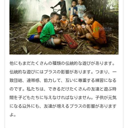
他にもまだたくさんの種類の伝統的な遊びがあります。
伝統的な遊びにはプラスの影響があります。つまり、一
致団結、連帯感、協力して、互いに尊重する練習になる
masih banyak lagi jenis permainan tradisional
のです。私たちは、できるだけたくさんの友達と遊ぶ時
lainnya. Permainan tradisional memiliki nilai positif,
間を子どもたちに与えなければなりません。子供が元気
yaitu melatih anak untuk kekompakan,
になる以外にも、友達が増えるプラスの影響があります
kebersamaan, gotong royong dan saling
よ。
menghargai. Kita harus memberi ruang untuk anak