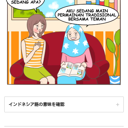
akhirnya（結局、やっと～）
aku（私）
temukan～（～を見つける）
buku（本）
album（アルバム）
foto（写真）
ini（この）
berisi～（～の中身の）※原型：isi（中身、内容）に接
頭辞ber-がついています。
インドネシア語の意味を確認
saat～（～の時）
masih～（まだ～である）