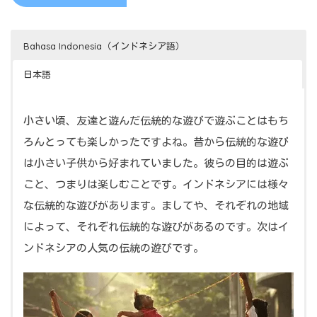
Bahasa Indonesia（インドネシア語）
aku（私）
日本語
jadi～（～になる）
rindu（恋しい、懐かしい）
Penjelasan
小さい頃、友達と遊んだ伝統的な遊びで遊ぶことはもち
ろんとっても楽しかったですよね。昔から伝統的な遊び
masa（時）
Bermain permainan tradisional dengan teman saat
は小さい子供から好まれていました。彼らの目的は遊ぶ
masih kecil memang sangat menyenagkan. Sejak
kecil（小さい）
こと、つまりは楽しむことです。インドネシアには様々
jaman dahulu, permainan tradisional sangat
sungguh～（本当に～）
な伝統的な遊びがあります。ましてや、それぞれの地域
digemari oleh anak kecil. Tujuan mereka
menyenangkan（楽しい）
によって、それぞれ伝統的な遊びがあるのです。次はイ
bermain,tentunya untuk menghibur diri. Indonesia
ンドネシアの人気の伝統の遊びです。
juga（も）
memiliki permainan tradisional yang sangat
beragam. Bahkan masing-masing daerah di
Indonesia memiliki permainan tradisional juga.
Berikut adalah permainan tradisional asal Indonesia