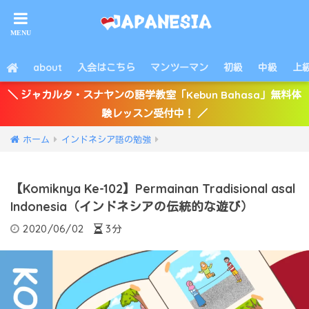
about
入会はこちら
マンツーマン
初級
中級
上
＼ ジャカルタ・スナヤンの語学教室「Kebun Bahasa」無料体
験レッスン受付中！ ／
ホーム
インドネシア語の勉強
【Komiknya Ke-102】Permainan Tradisional asal
Indonesia（インドネシアの伝統的な遊び）
2020/06/02
3分