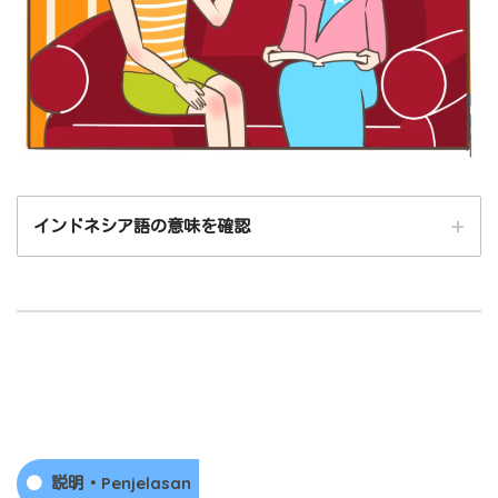
lompat karet（ゴム飛び）
petak umpet（かくれんぼ）
インドネシア語の意味を確認
説明・Penjelasan