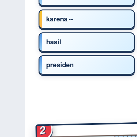
karena～
hasil
presiden
2