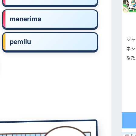
menerima
pemilu
ジャ
ネシ
なた