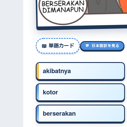
📖
単語カード
💬 日本語訳を見る
akibatnya
kotor
berserakan