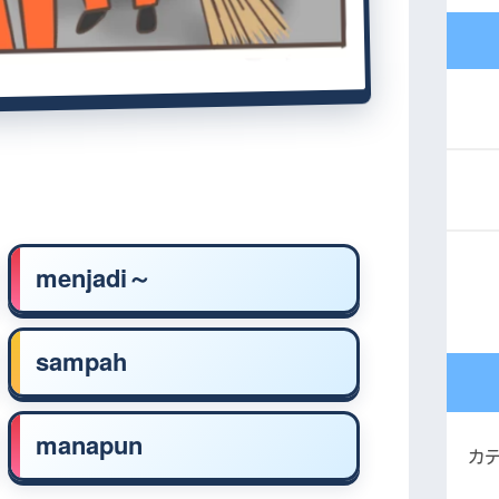
menjadi～
sampah
manapun