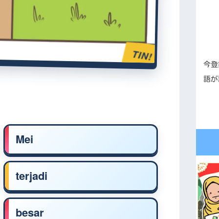
TIN!
今登
語が
Mei
terjadi
besar