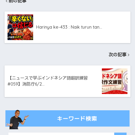
前の記事
Harinya ke-433 : Naik turun tan…
次の記事
【ニュースで学ぶインドネシア語翻訳練習
#059】消防庁6/2…
キーワード検索