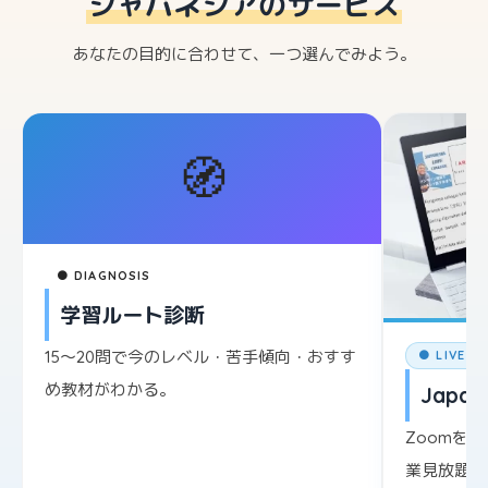
ジャパネシアのサービス
あなたの目的に合わせて、一つ選んでみよう。
🧭
● DIAGNOSIS
学習ルート診断
15〜20問で今のレベル・苦手傾向・おすす
● LIVE L
め教材がわかる。
Japane
Zoomを
業見放題。