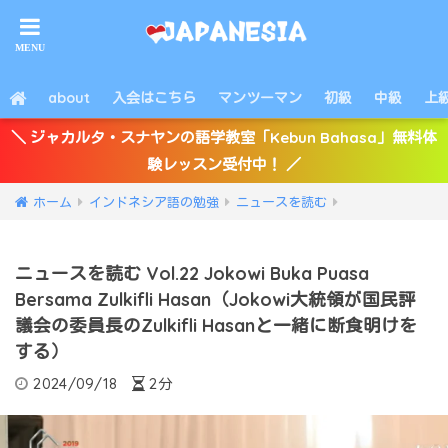
about
入会はこちら
マンツーマン
初級
中級
上
＼ ジャカルタ・スナヤンの語学教室「Kebun Bahasa」無料体
験レッスン受付中！ ／
ホーム
インドネシア語の勉強
ニュースを読む
ニュースを読む Vol.22 Jokowi Buka Puasa
Bersama Zulkifli Hasan（Jokowi大統領が国民評
議会の委員長のZulkifli Hasanと一緒に断食明けを
する）
2024/09/18
2分