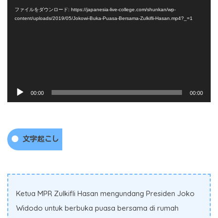
プ
ファイルをダウンロード: https://japanesia-live-college.com/shunkan/wp-
レ
content/uploads/2019/05/Jokowi-Buka-Puasa-Bersama-Zulkifli-Hasan.mp4?_=1
ー
ヤ
ー
音
00:00
00:00
声
プ
レ
文字起こし
ー
ヤ
ー
Ketua MPR Zulkifli Hasan mengundang Presiden Joko
Widodo untuk berbuka puasa bersama di rumah