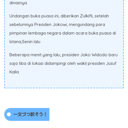
dinasnya.
Undangan buka puasa ini, diberikan Zulkifli, setelah
sebelumnya Presiden Jokowi, mengundang para
pimpinan lembaga negara dalam acara buka puasa di
Istana,Senin lalu.
Beberapa menit yang lalu, presiden Joko Widodo baru
saja tiba di lokasi didampingi oleh wakil presiden Jusuf
Kalla.
一文づつ訳そう！