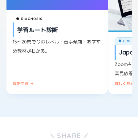
● DIAGNOSIS
学習ルート診断
15〜20問で今のレベル・苦手傾向・おすす
● LIVE L
め教材がわかる。
Japane
Zoomを
業見放題。
診断する →
詳しく見る 
SHARE