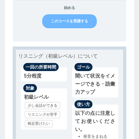
始める
このコースを受講する
リスニング（初級レベル）について
一回の所要時間
ゴール
5分程度
聞いて状況をイメ
ージできる・語彙
対象
力アップ
初級レベル
使い方
少し会話ができる
以下の点に注意し
リスニングが苦手
てお使いくださ
検定受けたい
い。
発音をまねる