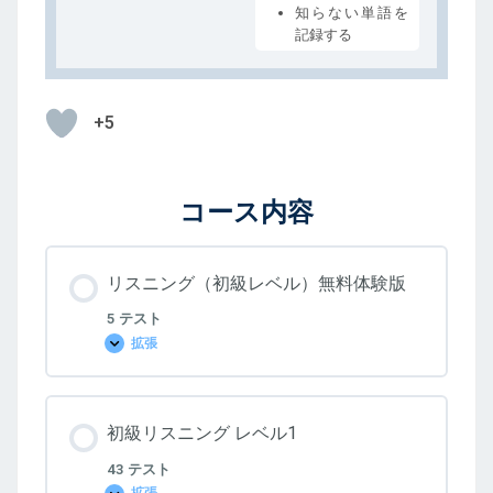
知らない単語を
記録する
+5
コース内容
リスニング（初級レベル）無料体験版
5 テスト
拡張
リ
ス
ニ
ン
グ
初級リスニング レベル1
（初
級
レ
43 テスト
ベ