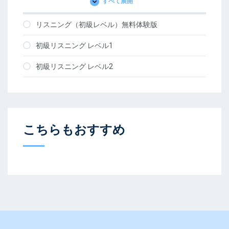
すべて展開
レ
ッ
ス
リスニング（初級レベル）無料体験版
ン
初級リスニング レベル1
初級リスニング レベル2
こちらもおすすめ