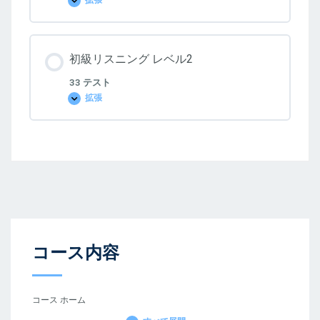
拡張
ル）
初
無
級
料
リ
体
ス
験
ニ
版
初級リスニング レベル2
ン
グ
レ
33 テスト
ベ
拡張
ル
初
1
級
リ
ス
ニ
ン
グ
レ
ベ
ル
2
コース内容
コース ホーム