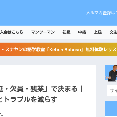
メルマガ登録は
入会はこちら
マンツーマン
初級
中級
上級
文
・スナヤンの語学教室「Kebun Bahasa」無料体験レッ
延・欠員・残業」で決まる｜
とトラブルを減らす
す。