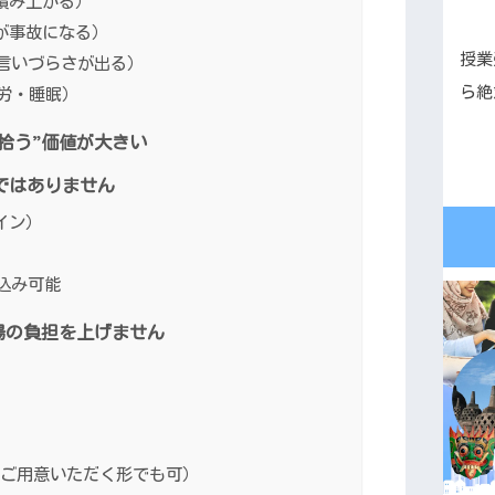
が積み上がる）
解が事故になる）
授業
（言いづらさが出る）
ら絶
疲労・睡眠）
拾う”価値が大きい
”ではありません
イン）
込み可能
場の負担を上げません
はご用意いただく形でも可）