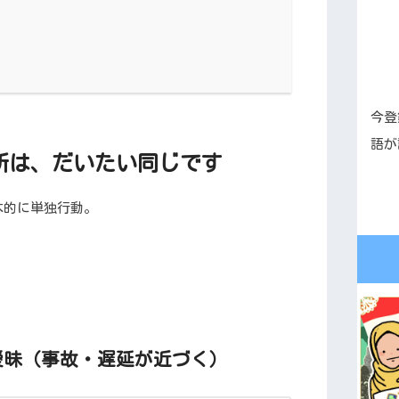
今登
語が
所は、だいたい同じです
本的に単独行動。
が曖昧（事故・遅延が近づく）