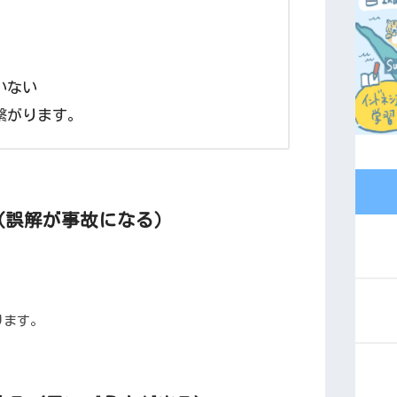
いない
繋がります。
”（誤解が事故になる）
。
ります。