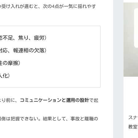
の受け入れが進むと、次の4点が一気に揺れやす
認不足、焦り、疲労）
対応、報連相の欠落）
性の摩擦）
人化）
より前に、
コミュニケーションと運用の設計
で起
スナ
場側は把握できない。結果として、事故と離職の
教室